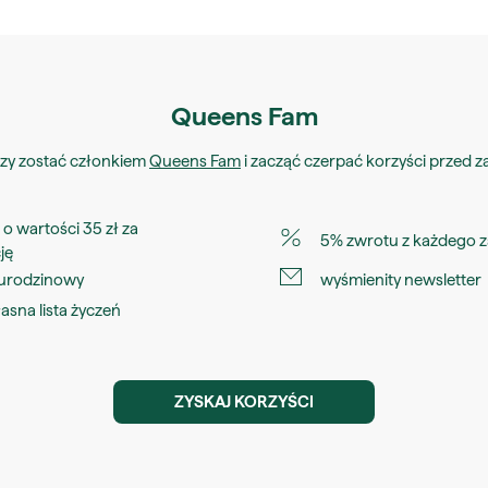
Queens Fam
zy zostać członkiem
Queens Fam
i zacząć czerpać korzyści przed 
o wartości 35 zł za
5% zwrotu z każdego 
ję
 urodzinowy
wyśmienity newsletter
asna lista życzeń
ZYSKAJ KORZYŚCI