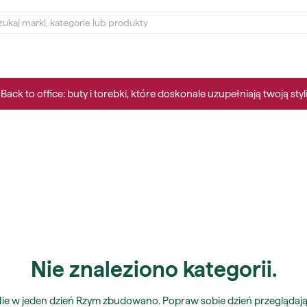
Back to office: buty i torebki, które doskonale uzupełniają twoją styl
Nie znaleziono kategorii.
ie w jeden dzień Rzym zbudowano. Popraw sobie dzień przeglądaj