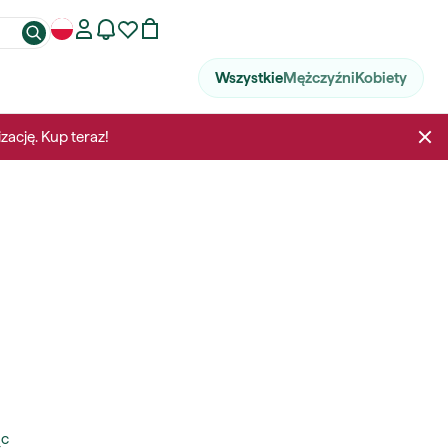
Wszystkie
Mężczyźni
Kobiety
izację. Kup teraz!
ąc