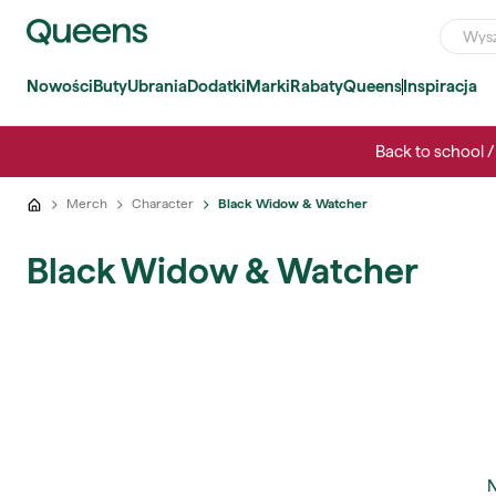
Nowości
Buty
Ubrania
Dodatki
Marki
Rabaty
Queens
Inspiracja
Back to school / 
Merch
Character
Black Widow & Watcher
Black Widow & Watcher
N